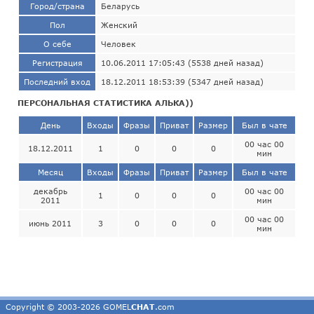
Город/страна
Беларусь
Пол
Женский
О себе
Человек
Регистрация
10.06.2011 17:05:43 (5538 дней назад)
Последний вход
18.12.2011 18:53:39 (5347 дней назад)
ПЕРСОНАЛЬНАЯ СТАТИСТИКА АЛЬКА))
День
Входы
Фразы
Приват
Размер
Был в чате
00 час 00
18.12.2011
1
0
0
0
мин
Месяц
Входы
Фразы
Приват
Размер
Был в чате
декабрь
00 час 00
1
0
0
0
2011
мин
00 час 00
июнь 2011
3
0
0
0
мин
Copyright © 2003-2026 GOMEL
CHAT
.com