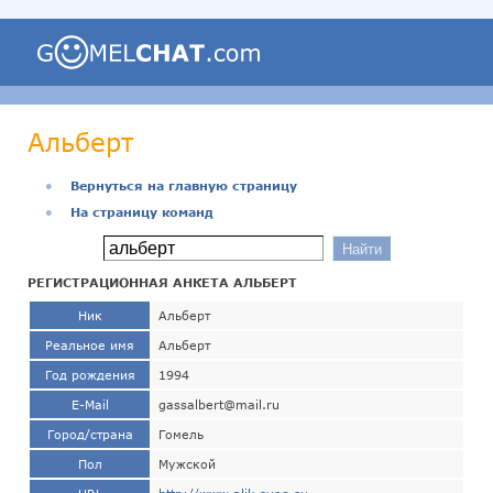
Альберт
●
Вернуться на главную страницу
●
На страницу команд
РЕГИСТРАЦИОННАЯ АНКЕТА АЛЬБЕРТ
Ник
Альберт
Реальное имя
Альберт
Год рождения
1994
E-Mail
gassalbert@mail.ru
Город/страна
Гомель
Пол
Мужской