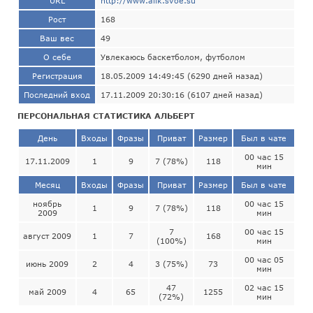
URL
http://www.alik.svoe.su
Рост
168
Ваш вес
49
О себе
Увлекаюсь баскетболом, футболом
Регистрация
18.05.2009 14:49:45 (6290 дней назад)
Последний вход
17.11.2009 20:30:16 (6107 дней назад)
ПЕРСОНАЛЬНАЯ СТАТИСТИКА АЛЬБЕРТ
День
Входы
Фразы
Приват
Размер
Был в чате
00 час 15
17.11.2009
1
9
7 (78%)
118
мин
Месяц
Входы
Фразы
Приват
Размер
Был в чате
ноябрь
00 час 15
1
9
7 (78%)
118
2009
мин
7
00 час 15
август 2009
1
7
168
(100%)
мин
00 час 05
июнь 2009
2
4
3 (75%)
73
мин
47
02 час 15
май 2009
4
65
1255
(72%)
мин