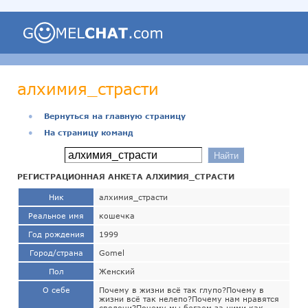
алхимия_страсти
●
Вернуться на главную страницу
●
На страницу команд
РЕГИСТРАЦИОННАЯ АНКЕТА АЛХИМИЯ_СТРАСТИ
Ник
алхимия_страсти
Реальное имя
кошечка
Год рождения
1999
Город/страна
Gomel
Пол
Женский
О себе
Почему в жизни всё так глупо?Почему в
жизни всё так нелепо?Почему нам нравятся
сволочи?Почему мы бегаем за ними как