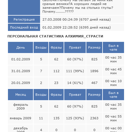
сраные веники?А хороших людей не
замечаем?Почему мы на столько глупы?
Почему........?????
Регистрация
27.03.2008 00:24:39 (6707 дней назад)
Последний вход
01.02.2009 22:28:52 (6395 дней назад)
ПЕРСОНАЛЬНАЯ СТАТИСТИКА АЛХИМИЯ_СТРАСТИ
Был в
День
Входы
Фразы
Приват
Размер
чате
00 час 35
01.02.2009
5
62
60 (97%)
825
мин
00 час 45
31.01.2009
7
112
111 (99%)
1896
мин
00 час 10
20.01.2009
2
23
14 (61%)
467
мин
Был в
Месяц
Входы
Фразы
Приват
Размер
чате
февраль
00 час 35
5
62
60 (97%)
825
2009
мин
00 час 55
январь 2009
11
135
125 (93%)
2363
мин
декабрь
00 час 00
4
0
0
0
2008
мин