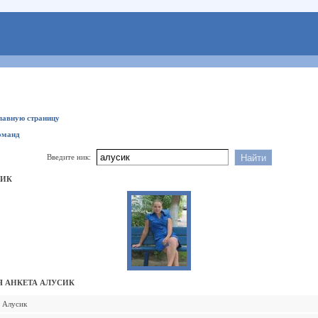
главную страницу
оманд
Введите ник:
СИК
 АНКЕТА АЛУСИК
Алусик