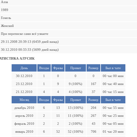
Алла
1989
Гомель
Женский
При переписке сами всё узнаете
29.11.2008 20:39:13 (6459 дней назад)
30.12.2010 00:33:33 (5699 дней назад)
АТИСТИКА АЛУСИК
День
Входы
Фразы
Приват
Размер
Был в чате
30.12.2010
1
0
0
0
00 час 00 мин
23.12.2010
1
9
9 (100%)
167
00 час 40 мин
21.12.2010
4
4
4 (100%)
37
00 час 15 мин
Месяц
Входы
Фразы
Приват
Размер
Был в чате
декабрь 2010
6
13
13 (100%)
204
00 час 55 мин
апрель 2010
2
11
11 (100%)
267
00 час 25 мин
февраль 2010
2
2
2 (100%)
43
00 час 05 мин
январь 2010
6
52
52 (100%)
706
01 час 20 мин