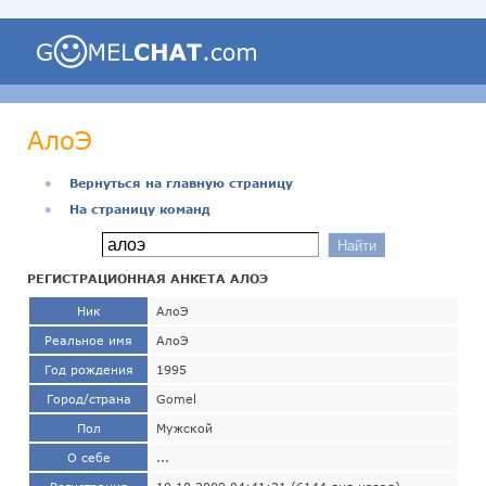
АлоЭ
●
Вернуться на главную страницу
●
На страницу команд
РЕГИСТРАЦИОННАЯ АНКЕТА АЛОЭ
Ник
АлоЭ
Реальное имя
АлоЭ
Год рождения
1995
Город/страна
Gomel
Пол
Мужской
О себе
...