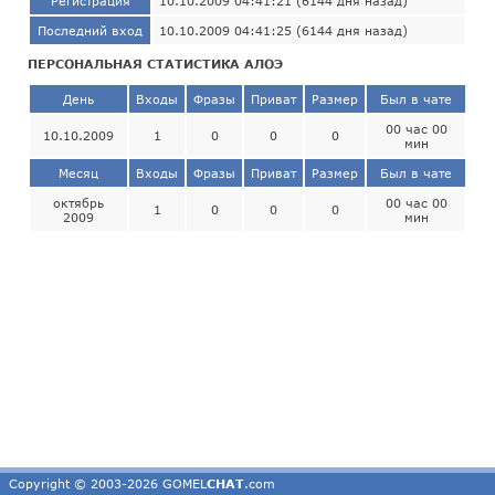
Регистрация
10.10.2009 04:41:21 (6144 дня назад)
Последний вход
10.10.2009 04:41:25 (6144 дня назад)
ПЕРСОНАЛЬНАЯ СТАТИСТИКА АЛОЭ
День
Входы
Фразы
Приват
Размер
Был в чате
00 час 00
10.10.2009
1
0
0
0
мин
Месяц
Входы
Фразы
Приват
Размер
Был в чате
октябрь
00 час 00
1
0
0
0
2009
мин
Copyright © 2003-2026 GOMEL
CHAT
.com