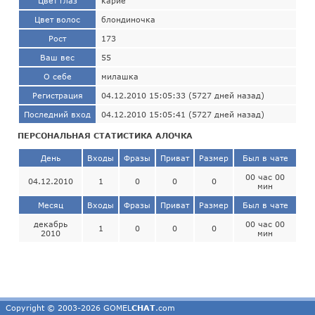
Цвет глаз
карие
Цвет волос
блондиночка
Рост
173
Ваш вес
55
О себе
милашка
Регистрация
04.12.2010 15:05:33 (5727 дней назад)
Последний вход
04.12.2010 15:05:41 (5727 дней назад)
ПЕРСОНАЛЬНАЯ СТАТИСТИКА АЛОЧКА
День
Входы
Фразы
Приват
Размер
Был в чате
00 час 00
04.12.2010
1
0
0
0
мин
Месяц
Входы
Фразы
Приват
Размер
Был в чате
декабрь
00 час 00
1
0
0
0
2010
мин
Copyright © 2003-2026 GOMEL
CHAT
.com