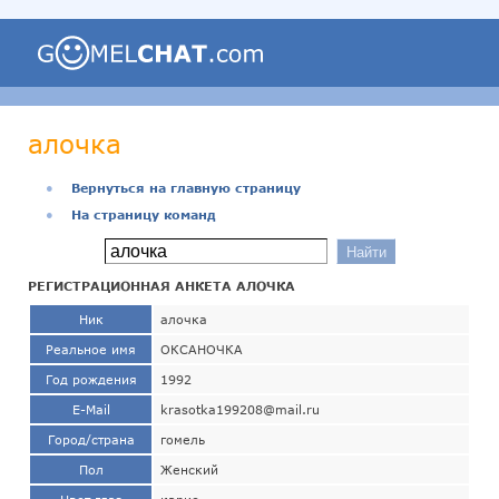
алочка
●
Вернуться на главную страницу
●
На страницу команд
РЕГИСТРАЦИОННАЯ АНКЕТА АЛОЧКА
Ник
алочка
Реальное имя
ОКСАНОЧКА
Год рождения
1992
E-Mail
krasotka199208@mail.ru
Город/страна
гомель
Пол
Женский