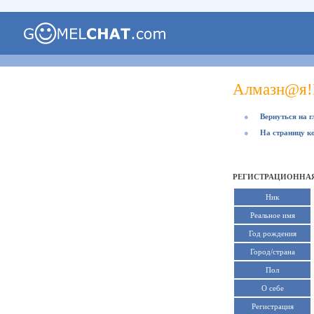
Алмазн@я
●
Вернуться на 
●
На страницу к
РЕГИСТРАЦИОННАЯ
Ник
Реальное имя
Год рождения
Город/страна
Пол
О себе
Регистрация