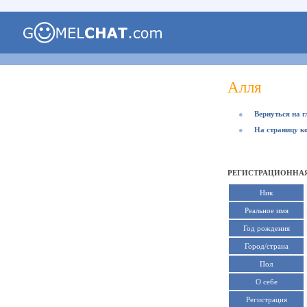
Алля
●
Вернуться на 
●
На страницу к
РЕГИСТРАЦИОННАЯ
Ник
Реальное имя
Год рождения
Город/страна
Пол
О себе
Регистрация