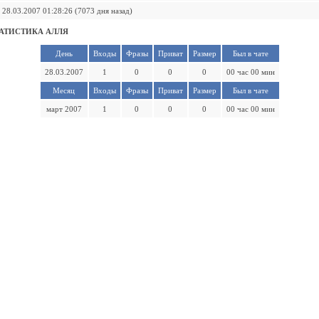
28.03.2007 01:28:26 (7073 дня назад)
АТИСТИКА АЛЛЯ
День
Входы
Фразы
Приват
Размер
Был в чате
28.03.2007
1
0
0
0
00 час 00 мин
Месяц
Входы
Фразы
Приват
Размер
Был в чате
март 2007
1
0
0
0
00 час 00 мин