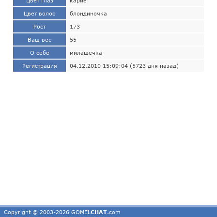
Цвет глаз
карие
Цвет волос
блондиночка
Рост
173
Ваш вес
55
О себе
милашечка
Регистрация
04.12.2010 15:09:04 (5723 дня назад)
Copyright © 2003-2026 GOMEL
CHAT
.com