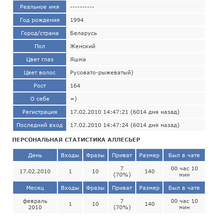
Реальное имя
----------
Год рождения
1994
Город/страна
Беларусь
Пол
Женский
Цвет глаз
Яшма
Цвет волос
Русовато-рыжеватый)
Рост
164
О себе
=)
Регистрация
17.02.2010 14:47:21 (6014 дня назад)
Последний вход
17.02.2010 14:47:24 (6014 дня назад)
ПЕРСОНАЛЬНАЯ СТАТИСТИКА АЛЛЕСЬЕР
День
Входы
Фразы
Приват
Размер
Был в чате
7
00 час 10
17.02.2010
1
10
140
(70%)
мин
Месяц
Входы
Фразы
Приват
Размер
Был в чате
февраль
7
00 час 10
1
10
140
2010
(70%)
мин