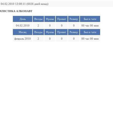
04.02.2010 13:08:11 (6026 дней назад)
АТИСТИКА АЛКОНАВТ
День
Входы
Фразы
Приват
Размер
Был в чате
04.02.2010
2
0
0
0
00 час 00 мин
Месяц
Входы
Фразы
Приват
Размер
Был в чате
февраль 2010
2
0
0
0
00 час 00 мин