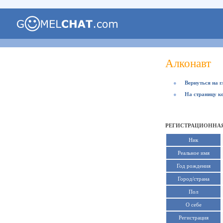
Алконавт
●
Вернуться на 
●
На страницу к
РЕГИСТРАЦИОННАЯ
Ник
Реальное имя
Год рождения
Город/страна
Пол
О себе
Регистрация