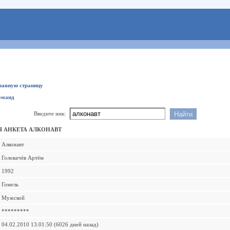
главную страницу
оманд
Введите ник:
 АНКЕТА АЛКОНАВТ
Алконавт
Головачёв Артём
1992
Гомель
Мужской
*********
04.02.2010 13:01:50 (6026 дней назад)