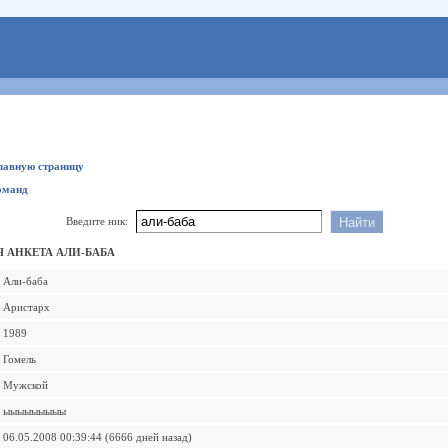
главную страницу
оманд
Введите ник:
 АНКЕТА АЛИ-БАБА
Али-баба
Аристарх
1989
Гомель
Мужской
ыыыыыыыыы
06.05.2008 00:39:44 (6666 дней назад)