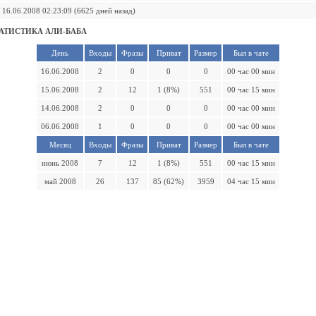
16.06.2008 02:23:09 (6625 дней назад)
АТИСТИКА АЛИ-БАБА
День
Входы
Фразы
Приват
Размер
Был в чате
16.06.2008
2
0
0
0
00 час 00 мин
15.06.2008
2
12
1 (8%)
551
00 час 15 мин
14.06.2008
2
0
0
0
00 час 00 мин
06.06.2008
1
0
0
0
00 час 00 мин
Месяц
Входы
Фразы
Приват
Размер
Был в чате
июнь 2008
7
12
1 (8%)
551
00 час 15 мин
май 2008
26
137
85 (62%)
3959
04 час 15 мин