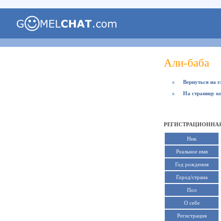
Али-баба
●
Вернуться на 
●
На страницу к
РЕГИСТРАЦИОННАЯ
Ник
Реальное имя
Год рождения
Город/страна
Пол
О себе
Регистрация