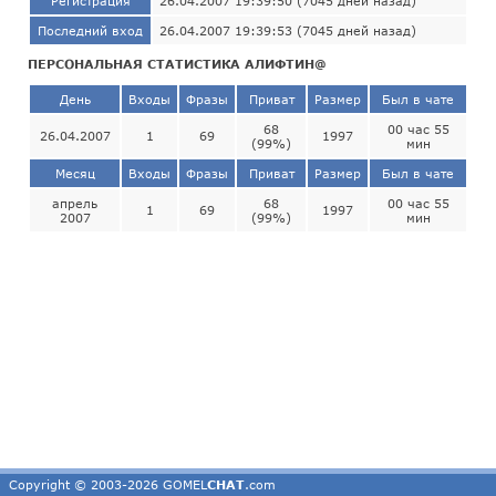
Регистрация
26.04.2007 19:39:50 (7045 дней назад)
Последний вход
26.04.2007 19:39:53 (7045 дней назад)
ПЕРСОНАЛЬНАЯ СТАТИСТИКА АЛИФТИН@
День
Входы
Фразы
Приват
Размер
Был в чате
68
00 час 55
26.04.2007
1
69
1997
(99%)
мин
Месяц
Входы
Фразы
Приват
Размер
Был в чате
апрель
68
00 час 55
1
69
1997
2007
(99%)
мин
Copyright © 2003-2026 GOMEL
CHAT
.com