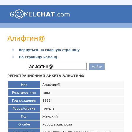
Алифтин@
●
Вернуться на главную страницу
●
На страницу команд
РЕГИСТРАЦИОННАЯ АНКЕТА АЛИФТИН@
Ник
Алифтин@
Реальное имя
тина
Год рождения
1988
Город/страна
гомель
Пол
Женский
О себе
хороша,как роза