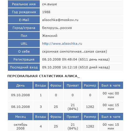
Реальное имя
см.выше
Год рождения
1988
E-Mail
alisochka@moskov.ru
Город/страна
белорусь..россия
Пол
Женский
URL
http://www.alisochka.ru
О себе
скромная симпотичная..самая самая)
Регистрация
08.10.2008 09:48:04 (6511 день назад)
Последний вход
09.10.2008 16:12:18 (6510 дней назад)
ПЕРСОНАЛЬНАЯ СТАТИСТИКА АЛИСА_
День
Входы
Фразы
Приват
Размер
Был в чате
00 час 00
09.10.2008
1
0
0
0
мин
21
00 час 15
08.10.2008
3
25
1282
(84%)
мин
Месяц
Входы
Фразы
Приват
Размер
Был в чате
октябрь
21
00 час 15
4
25
1282
2008
(84%)
мин