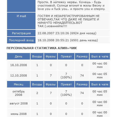
Пpости. В натяжкy неpвы. Хочешь - бyдь
счастливой. Солнце вгонит в жилы Веснy и
love you и fuck you.. и пpосто you и спеpмy.
И ещё
ГОСТЯМ И НЕЗАРЕГИСТРИРОВАННЫМ НЕ
ОТВЕЧАЮ,ТАК ЧТО ДАЖЕ НЕ ПИШИТЕ И
НИНАЧТО НЕНАДЕЙТЕСЬ.ВОТ
ТАК:).извиняйте!!!!
Регистрация
22.08.2007 23:10:26 (6924 дня назад)
Последний вход
18.10.2008 20:55:21 (6501 день назад)
ПЕРСОНАЛЬНАЯ СТАТИСТИКА АЛИН~ЧИК
День
Входы
Фразы
Приват
Размер
Был в чате
00 час 00
18.10.2008
1
0
0
0
мин
7
00 час 05
12.10.2008
1
7
74
(100%)
мин
Месяц
Входы
Фразы
Приват
Размер
Был в чате
октябрь
7
00 час 05
2
7
74
2008
(100%)
мин
00 час 00
август 2008
1
0
0
0
мин
00 час 00
июнь 2008
1
0
0
0
мин