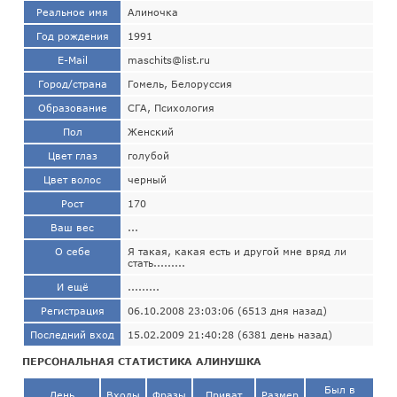
Реальное имя
Алиночка
Год рождения
1991
E-Mail
maschits@list.ru
Город/страна
Гомель, Белоруссия
Образование
СГА, Психология
Пол
Женский
Цвет глаз
голубой
Цвет волос
черный
Рост
170
Ваш вес
...
О себе
Я такая, какая есть и другой мне вряд ли
стать.........
И ещё
.........
Регистрация
06.10.2008 23:03:06 (6513 дня назад)
Последний вход
15.02.2009 21:40:28 (6381 день назад)
ПЕРСОНАЛЬНАЯ СТАТИСТИКА АЛИНУШКА
Был в
День
Входы
Фразы
Приват
Размер