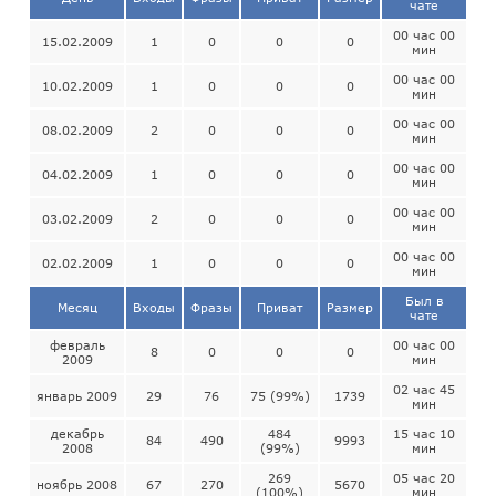
чате
00 час 00
15.02.2009
1
0
0
0
мин
00 час 00
10.02.2009
1
0
0
0
мин
00 час 00
08.02.2009
2
0
0
0
мин
00 час 00
04.02.2009
1
0
0
0
мин
00 час 00
03.02.2009
2
0
0
0
мин
00 час 00
02.02.2009
1
0
0
0
мин
Был в
Месяц
Входы
Фразы
Приват
Размер
чате
февраль
00 час 00
8
0
0
0
2009
мин
02 час 45
январь 2009
29
76
75 (99%)
1739
мин
декабрь
484
15 час 10
84
490
9993
2008
(99%)
мин
269
05 час 20
ноябрь 2008
67
270
5670
(100%)
мин