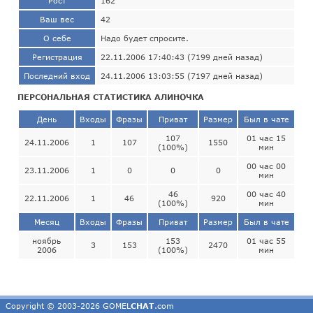
Рост
162
Ваш вес
42
О себе
Надо будет спросите.
Регистрация
22.11.2006 17:40:43 (7199 дней назад)
Последний вход
24.11.2006 13:03:55 (7197 дней назад)
ПЕРСОНАЛЬНАЯ СТАТИСТИКА АЛИНОЧКА
День
Входы
Фразы
Приват
Размер
Был в чате
107
01 час 15
24.11.2006
1
107
1550
(100%)
мин
00 час 00
23.11.2006
1
0
0
0
мин
46
00 час 40
22.11.2006
1
46
920
(100%)
мин
Месяц
Входы
Фразы
Приват
Размер
Был в чате
ноябрь
153
01 час 55
3
153
2470
2006
(100%)
мин
Copyright © 2003-2026 GOMEL
CHAT
.com