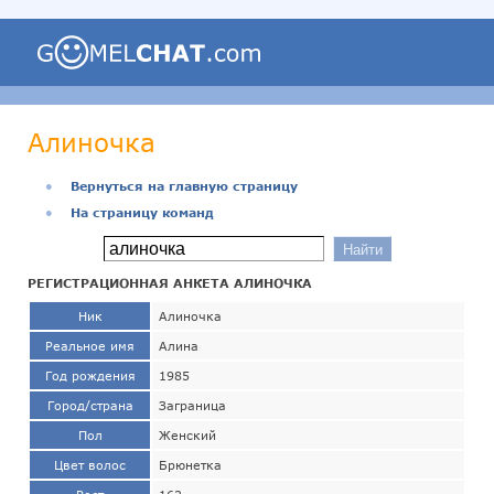
Алиночка
●
Вернуться на главную страницу
●
На страницу команд
РЕГИСТРАЦИОННАЯ АНКЕТА АЛИНОЧКА
Ник
Алиночка
Реальное имя
Алина
Год рождения
1985
Город/страна
Заграница
Пол
Женский
Цвет волос
Брюнетка