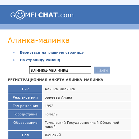
Алинка-малинка
●
Вернуться на главную страницу
●
На страницу команд
РЕГИСТРАЦИОННАЯ АНКЕТА АЛИНКА-МАЛИНКА
Ник
Алинка-малинка
Реальное имя
орнеева Алина
Год рождения
1992
Город/страна
Гомель
Образование
Гомельский Государственный Областной
лицей
Пол
Женский