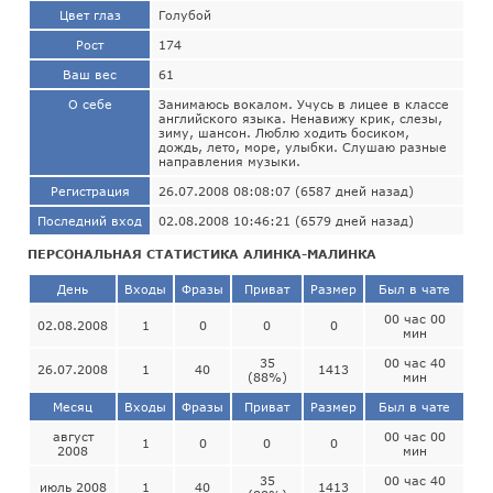
Цвет глаз
Голубой
Рост
174
Ваш вес
61
О себе
Занимаюсь вокалом. Учусь в лицее в классе
английского языка. Ненавижу крик, слезы,
зиму, шансон. Люблю ходить босиком,
дождь, лето, море, улыбки. Слушаю разные
направления музыки.
Регистрация
26.07.2008 08:08:07 (6587 дней назад)
Последний вход
02.08.2008 10:46:21 (6579 дней назад)
ПЕРСОНАЛЬНАЯ СТАТИСТИКА АЛИНКА-МАЛИНКА
День
Входы
Фразы
Приват
Размер
Был в чате
00 час 00
02.08.2008
1
0
0
0
мин
35
00 час 40
26.07.2008
1
40
1413
(88%)
мин
Месяц
Входы
Фразы
Приват
Размер
Был в чате
август
00 час 00
1
0
0
0
2008
мин
35
00 час 40
июль 2008
1
40
1413