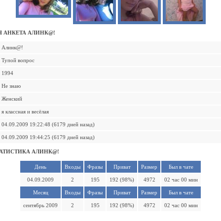
 АНКЕТА АЛИНК@!
Алинк@!
Тупой вопрос
1994
Не знаю
Женский
я классная и весёлая
04.09.2009 19:22:48 (6179 дней назад)
04.09.2009 19:44:25 (6179 дней назад)
АТИСТИКА АЛИНК@!
День
Входы
Фразы
Приват
Размер
Был в чате
04.09.2009
2
195
192 (98%)
4972
02 час 00 мин
Месяц
Входы
Фразы
Приват
Размер
Был в чате
сентябрь 2009
2
195
192 (98%)
4972
02 час 00 мин