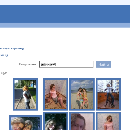
главную страницу
оманд
Введите ник:
НК@!