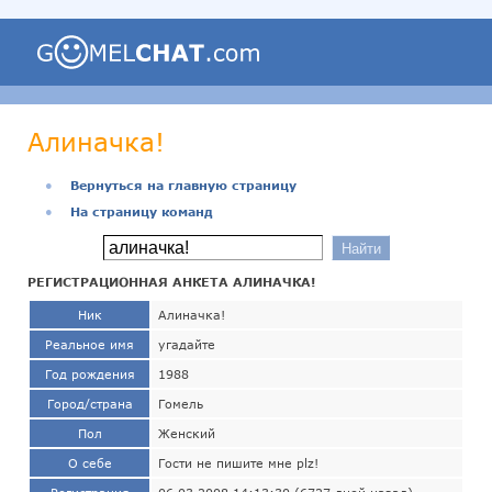
Алиначка!
●
Вернуться на главную страницу
●
На страницу команд
РЕГИСТРАЦИОННАЯ АНКЕТА АЛИНАЧКА!
Ник
Алиначка!
Реальное имя
угадайте
Год рождения
1988
Город/страна
Гомель
Пол
Женский
О себе
Гости не пишите мне plz!