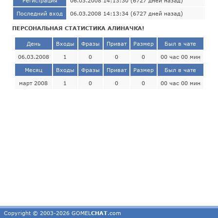
Регистрация
06.03.2008 14:13:30 (6727 дней назад)
Последний вход
06.03.2008 14:13:34 (6727 дней назад)
ПЕРСОНАЛЬНАЯ СТАТИСТИКА АЛИНАЧКА!
День
Входы
Фразы
Приват
Размер
Был в чате
06.03.2008
1
0
0
0
00 час 00 мин
Месяц
Входы
Фразы
Приват
Размер
Был в чате
март 2008
1
0
0
0
00 час 00 мин
Copyright © 2003-2026 GOMEL
CHAT
.com