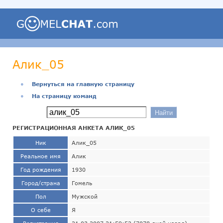
Алик_05
●
Вернуться на главную страницу
●
На страницу команд
РЕГИСТРАЦИОННАЯ АНКЕТА АЛИК_05
Ник
Алик_05
Реальное имя
Алик
Год рождения
1930
Город/страна
Гомель
Пол
Мужской
О себе
Я