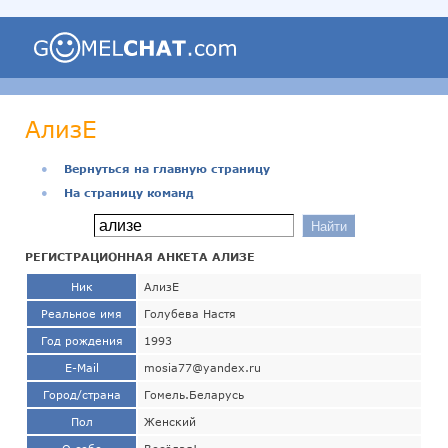
АлизЕ
●
Вернуться на главную страницу
●
На страницу команд
РЕГИСТРАЦИОННАЯ АНКЕТА АЛИЗЕ
Ник
АлизЕ
Реальное имя
Голубева Настя
Год рождения
1993
E-Mail
mosia77@yandex.ru
Город/страна
Гомель.Беларусь
Пол
Женский