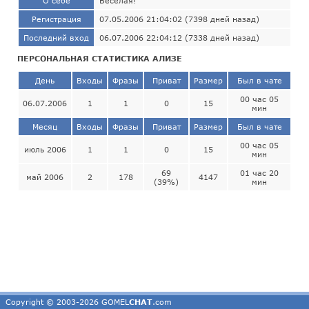
О себе
Весёлая!
Регистрация
07.05.2006 21:04:02 (7398 дней назад)
Последний вход
06.07.2006 22:04:12 (7338 дней назад)
ПЕРСОНАЛЬНАЯ СТАТИСТИКА АЛИЗЕ
День
Входы
Фразы
Приват
Размер
Был в чате
00 час 05
06.07.2006
1
1
0
15
мин
Месяц
Входы
Фразы
Приват
Размер
Был в чате
00 час 05
июль 2006
1
1
0
15
мин
69
01 час 20
май 2006
2
178
4147
(39%)
мин
Copyright © 2003-2026 GOMEL
CHAT
.com