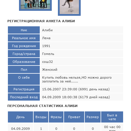
РЕГИСТРАЦИОННАЯ АНКЕТА АЛИБИ
Ник
Алиби
Реальное имя
Лена
Год рождения
1991
Город/страна
Гомель
Образование
сош32
Пол
Женский
О себе
Купить любовь нельзя,НО можно дорого
заплатить за неё......
Регистрация
15.06.2007 23:39:00 (6991 день назад)
Последний вход
04.09.2009 18:00:38 (6179 дней назад)
ПЕРСОНАЛЬНАЯ СТАТИСТИКА АЛИБИ
Был в
День
Входы
Фразы
Приват
Размер
чате
00 час 00
04.09.2009
1
0
0
0
мин