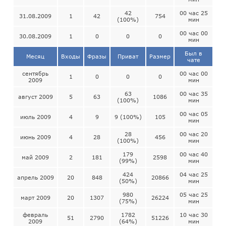
42
00 час 25
31.08.2009
1
42
754
(100%)
мин
00 час 00
30.08.2009
1
0
0
0
мин
Был в
Месяц
Входы
Фразы
Приват
Размер
чате
сентябрь
00 час 00
1
0
0
0
2009
мин
63
00 час 35
август 2009
5
63
1086
(100%)
мин
00 час 05
июль 2009
4
9
9 (100%)
105
мин
28
00 час 20
июнь 2009
4
28
456
(100%)
мин
179
00 час 40
май 2009
2
181
2598
(99%)
мин
424
04 час 25
апрель 2009
20
848
20866
(50%)
мин
980
05 час 25
март 2009
20
1307
26224
(75%)
мин
февраль
1782
10 час 30
51
2790
51226
2009
(64%)
мин