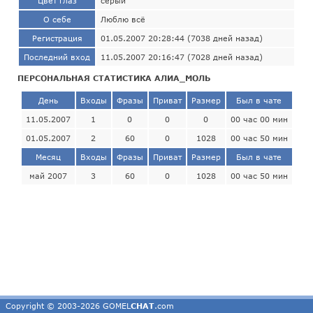
Цвет глаз
серый
О себе
Люблю всё
Регистрация
01.05.2007 20:28:44 (7038 дней назад)
Последний вход
11.05.2007 20:16:47 (7028 дней назад)
ПЕРСОНАЛЬНАЯ СТАТИСТИКА АЛИА_МОЛЬ
День
Входы
Фразы
Приват
Размер
Был в чате
11.05.2007
1
0
0
0
00 час 00 мин
01.05.2007
2
60
0
1028
00 час 50 мин
Месяц
Входы
Фразы
Приват
Размер
Был в чате
май 2007
3
60
0
1028
00 час 50 мин
Copyright © 2003-2026 GOMEL
CHAT
.com