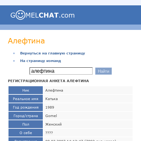
Алефтина
●
Вернуться на главную страницу
●
На страницу команд
РЕГИСТРАЦИОННАЯ АНКЕТА АЛЕФТИНА
Ник
Алефтина
Реальное имя
Катька
Год рождения
1989
Город/страна
Gomel
Пол
Женский
О себе
????