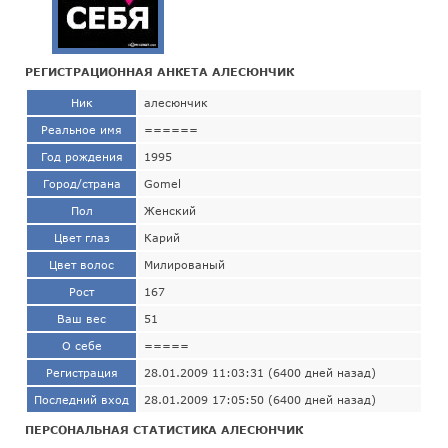
РЕГИСТРАЦИОННАЯ АНКЕТА АЛЕСЮНЧИК
Ник
алесюнчик
Реальное имя
======
Год рождения
1995
Город/страна
Gomel
Пол
Женский
Цвет глаз
Карий
Цвет волос
Милированый
Рост
167
Ваш вес
51
О себе
=====
Регистрация
28.01.2009 11:03:31 (6400 дней назад)
Последний вход
28.01.2009 17:05:50 (6400 дней назад)
ПЕРСОНАЛЬНАЯ СТАТИСТИКА АЛЕСЮНЧИК