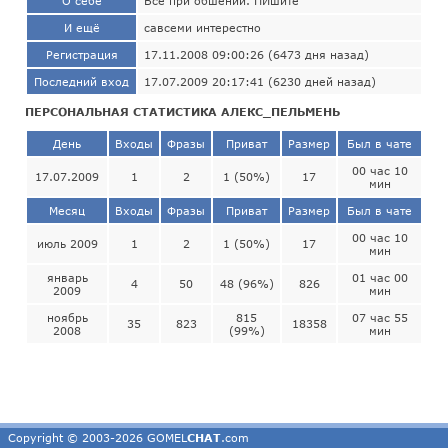
О себе
Всё при обшении. ПИшите
И ещё
савсеми интерестно
Регистрация
17.11.2008 09:00:26 (6473 дня назад)
Последний вход
17.07.2009 20:17:41 (6230 дней назад)
ПЕРСОНАЛЬНАЯ СТАТИСТИКА АЛЕКС_ПЕЛЬМЕНЬ
День
Входы
Фразы
Приват
Размер
Был в чате
00 час 10
17.07.2009
1
2
1 (50%)
17
мин
Месяц
Входы
Фразы
Приват
Размер
Был в чате
00 час 10
июль 2009
1
2
1 (50%)
17
мин
январь
01 час 00
4
50
48 (96%)
826
2009
мин
ноябрь
815
07 час 55
35
823
18358
2008
(99%)
мин
Copyright © 2003-2026 GOMEL
CHAT
.com