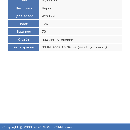
Пол
Мужской
Цвет глаз
Карий
Цвет волос
черный
Рост
176
Ваш вес
70
О себе
пишите поговорим
Регистрация
30.04.2008 16:36:52 (6673 дня назад)
Copyright © 2003-2026 GOMEL
CHAT
.com