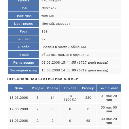
Работа
чистильщик
Пол
Мужской
Цвет глаз
тёмные
Цвет волос
тёмный, лысоват
Рост
189
Ваш вес
97
О себе
Вреден в частом общении
И ещё
общаюсь только с друзьями
Регистрация
05.03.2008 15:44:55 (6727 дней назад)
Последний вход
13.03.2008 14:53:09 (6719 дней назад)
ПЕРСОНАЛЬНАЯ СТАТИСТИКА АЛЕКСР
День
Входы
Фразы
Приват
Размер
Был в чате
14
01 час 20
13.03.2008
3
14
280
(100%)
мин
00 час 00
12.03.2008
2
0
0
0
мин
00 час 20
11.03.2008
2
2
0
48
мин