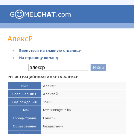
АлексР
●
Вернуться на главную страницу
●
На страницу команд
РЕГИСТРАЦИОННАЯ АНКЕТА АЛЕКСР
Ник
АлексР
Реальное имя
Алексей
Год рождения
1980
E-Mail
foto8989@tut.by
Город/страна
Гомель
Образование
бездельник