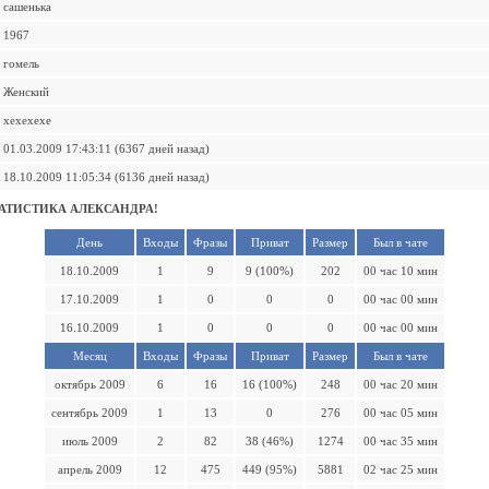
сашенька
1967
гомель
Женский
хехехехе
01.03.2009 17:43:11 (6367 дней назад)
18.10.2009 11:05:34 (6136 дней назад)
АТИСТИКА АЛЕКСАНДРА!
День
Входы
Фразы
Приват
Размер
Был в чате
18.10.2009
1
9
9 (100%)
202
00 час 10 мин
17.10.2009
1
0
0
0
00 час 00 мин
16.10.2009
1
0
0
0
00 час 00 мин
Месяц
Входы
Фразы
Приват
Размер
Был в чате
октябрь 2009
6
16
16 (100%)
248
00 час 20 мин
сентябрь 2009
1
13
0
276
00 час 05 мин
июль 2009
2
82
38 (46%)
1274
00 час 35 мин
апрель 2009
12
475
449 (95%)
5881
02 час 25 мин