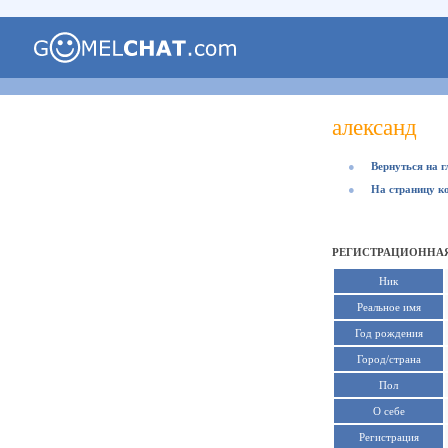
александ
●
Вернуться на 
●
На страницу к
РЕГИСТРАЦИОННАЯ
Ник
Реальное имя
Год рождения
Город/страна
Пол
О себе
Регистрация