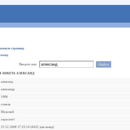
главную страницу
оманд
Введите ник:
 АНКЕТА АЛЕКСАНД
александ
александр
1986
гомель
Мужской
спросите!
25.12.2008 17:25:14 (6432 дня назад)