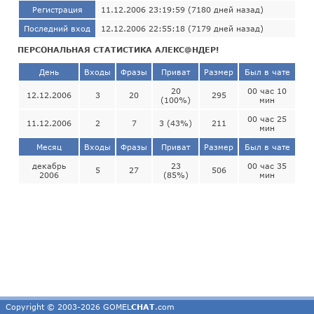
Регистрация
11.12.2006 23:19:59 (7180 дней назад)
Последний вход
12.12.2006 22:55:18 (7179 дней назад)
ПЕРСОНАЛЬНАЯ СТАТИСТИКА АЛЕКС@НДЕР!
День
Входы
Фразы
Приват
Размер
Был в чате
20
00 час 10
12.12.2006
3
20
295
(100%)
мин
00 час 25
11.12.2006
2
7
3 (43%)
211
мин
Месяц
Входы
Фразы
Приват
Размер
Был в чате
декабрь
23
00 час 35
5
27
506
2006
(85%)
мин
Copyright © 2003-2026 GOMEL
CHAT
.com