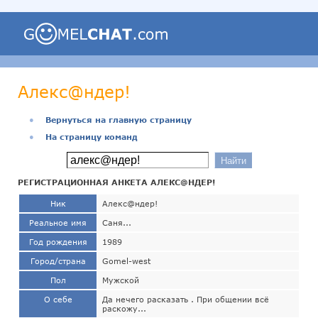
Алекс@ндер!
●
Вернуться на главную страницу
●
На страницу команд
РЕГИСТРАЦИОННАЯ АНКЕТА АЛЕКС@НДЕР!
Ник
Алекс@ндер!
Реальное имя
Саня...
Год рождения
1989
Город/страна
Gomel-west
Пол
Мужской
О себе
Да нечего расказать . При общении всё
раскожу...