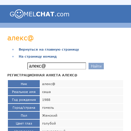
алекс@
●
Вернуться на главную страницу
●
На страницу команд
РЕГИСТРАЦИОННАЯ АНКЕТА АЛЕКС@
Ник
алекс@
Реальное имя
саша
Год рождения
1988
Город/страна
гомель
Пол
Женский
Цвет глаз
голубой