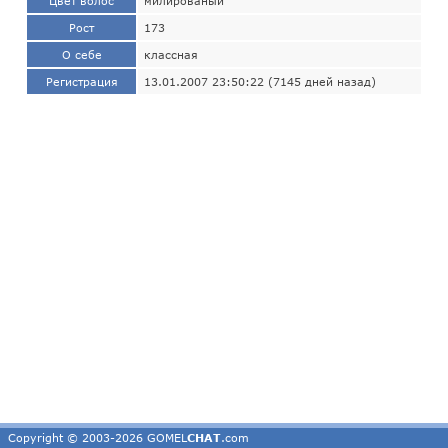
Цвет волос
милированый
Рост
173
О себе
классная
Регистрация
13.01.2007 23:50:22 (7145 дней назад)
Copyright © 2003-2026 GOMEL
CHAT
.com