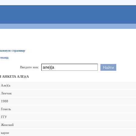
главную страницу
оманд
Введите ник:
 АНКЕТА АЛЕ)(А
Але)(а
Ленчик
1988
Гомель
ГГУ
Женский
карие