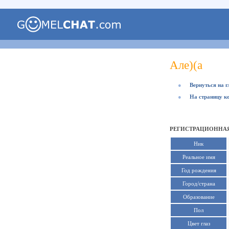
Але)(а
●
Вернуться на 
●
На страницу к
РЕГИСТРАЦИОННАЯ
Ник
Реальное имя
Год рождения
Город/страна
Образование
Пол
Цвет глаз