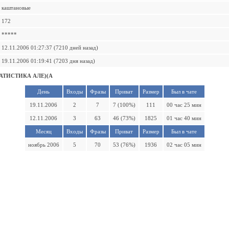
каштановые
172
*****
12.11.2006 01:27:37 (7210 дней назад)
19.11.2006 01:19:41 (7203 дня назад)
АТИСТИКА АЛЕ)(А
День
Входы
Фразы
Приват
Размер
Был в чате
19.11.2006
2
7
7 (100%)
111
00 час 25 мин
12.11.2006
3
63
46 (73%)
1825
01 час 40 мин
Месяц
Входы
Фразы
Приват
Размер
Был в чате
ноябрь 2006
5
70
53 (76%)
1936
02 час 05 мин