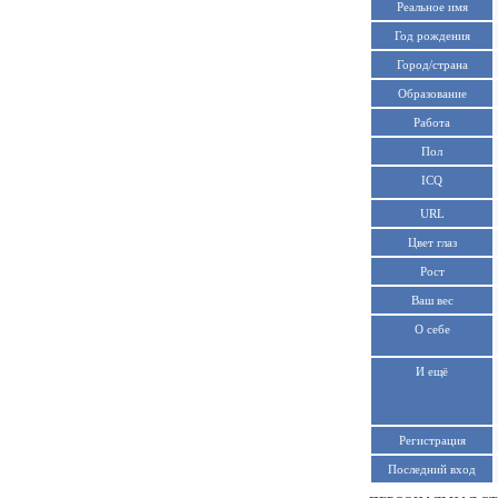
Реальное имя
Год рождения
Город/страна
Образование
Работа
Пол
ICQ
URL
Цвет глаз
Рост
Ваш вес
О себе
И ещё
Регистрация
Последний вход