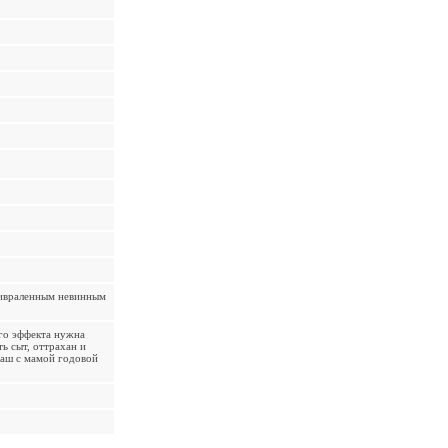
привраленным невинным
го эффекта нужна
ь сыт, оттрахан и
ваш с мамой годовой