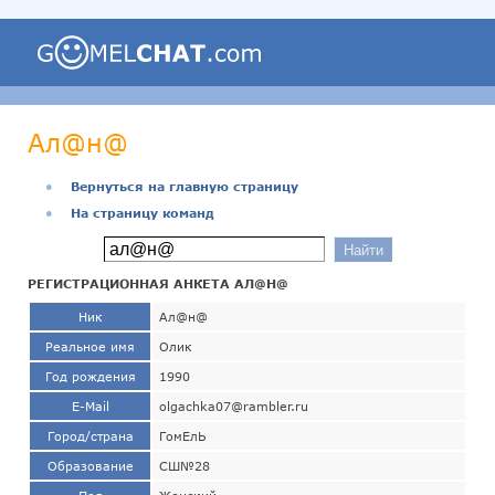
Ал@н@
●
Вернуться на главную страницу
●
На страницу команд
РЕГИСТРАЦИОННАЯ АНКЕТА АЛ@Н@
Ник
Ал@н@
Реальное имя
Олик
Год рождения
1990
E-Mail
olgachka07@rambler.ru
Город/страна
ГомЕлЬ
Образование
СШ№28