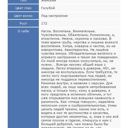
Пол
Женский
Цвет глаз
Голубой
Цвет волос
Под настроение
Рост
172
О себе
Нагла. Воспитана. Внимательна.
Чувствительна. Обаятельна. Романтична, и,
эгоистична. Нежна, скромна и ласкова. В
тоже время груба, черства и лишена всякого
воспитания. Хитра, коварна и честна, но не
изворотлива. Авантюристка. Не лишёна
чувства юмора. Обладательница весёлого и
игривого настроения и таким же поведением.
Со мной иногда можно соскучиться, но, не
нужно. . Всегда нахожу общий язык с
людьми. Легко втираюсь в доверие, НО!, им
никогда не воспользуюсь. Если требуется, то
легко могу подстраиваться под людей, но
никогда не поддамся перевоспитанию.
Ранимая внутри, и наивная с наружи. Для
всех людей, на лицо надета непробиваемая
маска, и только тому, кому я доверяю, я
могу предстать в истинном обличии, и тут
уже открывается моя внешняя наивность и
ранимость. Как «птица говорун», наделёна
неплохим умом и сообразительностью. Умею
ценить людей такими, какие они есть, и
видеть в них те достоинства и качества,
которые другим незаметны, а, зная о них всё
самое плохое и гадкое, отношусь к ним с
большей добротой, чем можно было бы
предположить. Не смотря на то, что