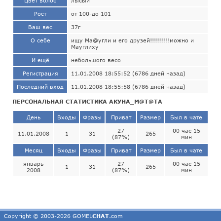
Цвет волос
лысый
Рост
от 100-до 101
Ваш вес
37г
О себе
ищу Ма@угли и его друзей!!!!!!!!!!можно и
Мауглиху
И ещё
небольшого весо
Регистрация
11.01.2008 18:55:52 (6786 дней назад)
Последний вход
11.01.2008 18:55:58 (6786 дней назад)
ПЕРСОНАЛЬНАЯ СТАТИСТИКА АКУНА_М@Т@ТА
День
Входы
Фразы
Приват
Размер
Был в чате
27
00 час 15
11.01.2008
1
31
265
(87%)
мин
Месяц
Входы
Фразы
Приват
Размер
Был в чате
январь
27
00 час 15
1
31
265
2008
(87%)
мин
Copyright © 2003-2026 GOMEL
CHAT
.com