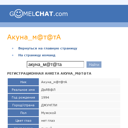
Акуна_м@т@тА
●
Вернуться на главную страницу
●
На страницу команд
РЕГИСТРАЦИОННАЯ АНКЕТА АКУНА_М@Т@ТА
Ник
Акуна_м@т@тА
Реальное имя
ДЬЯВ@Л
Год рождения
1994
Город/страна
ДЖУНГЛИ
Пол
Мужской
Цвет глаз
нет глаз