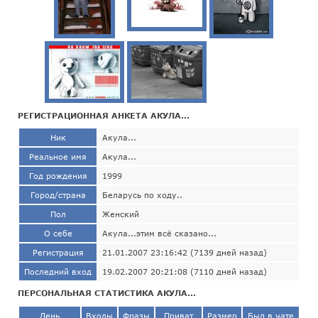
РЕГИСТРАЦИОННАЯ АНКЕТА АКУЛА...
Ник
Акула...
Реальное имя
Акула...
Год рождения
1999
Город/страна
Беларусь по ходу..
Пол
Женский
О себе
Акула...этим всё сказано...
Регистрация
21.01.2007 23:16:42 (7139 дней назад)
Последний вход
19.02.2007 20:21:08 (7110 дней назад)
ПЕРСОНАЛЬНАЯ СТАТИСТИКА АКУЛА...
День
Входы
Фразы
Приват
Размер
Был в чате