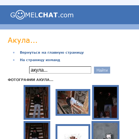
Акула...
●
Вернуться на главную страницу
●
На страницу команд
ФОТОГРАФИИ АКУЛА...