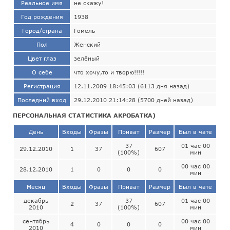
Реальное имя
не скажу!
Год рождения
1938
Город/страна
Гомель
Пол
Женский
Цвет глаз
зелёный
О себе
что хочу,то и творю!!!!!
Регистрация
12.11.2009 18:45:03 (6113 дня назад)
Последний вход
29.12.2010 21:14:28 (5700 дней назад)
ПЕРСОНАЛЬНАЯ СТАТИСТИКА АКРОБАТКА)
День
Входы
Фразы
Приват
Размер
Был в чате
37
01 час 00
29.12.2010
1
37
607
(100%)
мин
00 час 00
28.12.2010
1
0
0
0
мин
Месяц
Входы
Фразы
Приват
Размер
Был в чате
декабрь
37
01 час 00
2
37
607
2010
(100%)
мин
сентябрь
00 час 00
4
0
0
0
2010
мин