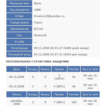
Реальное имя
Ваня
Год рождения
1988
E-Mail
Sivakov22@yandex.ru
Город/страна
Горки
Образование
БГСХА
Пол
Мужской
О себе
...
Регистрация
09.11.2008 00:31:47 (6480 дней назад)
Последний вход
05.12.2008 23:47:31 (6453 дня назад)
ПЕРСОНАЛЬНАЯ СТАТИСТИКА АКАДЕМИК
День
Входы
Фразы
Приват
Размер
Был в чате
3
00 час 15
06.12.2008
0
3
54
(100%)
мин
00 час 15
05.12.2008
2
5
4 (80%)
46
мин
Месяц
Входы
Фразы
Приват
Размер
Был в чате
декабрь
00 час 30
2
8
7 (88%)
100
2008
мин