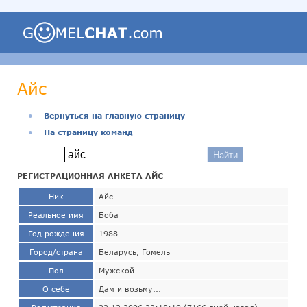
Айс
●
Вернуться на главную страницу
●
На страницу команд
РЕГИСТРАЦИОННАЯ АНКЕТА АЙС
Ник
Айс
Реальное имя
Боба
Год рождения
1988
Город/страна
Беларусь, Гомель
Пол
Мужской
О себе
Дам и возьму...