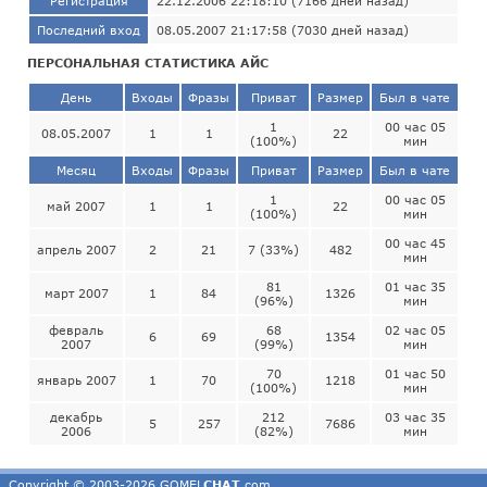
Регистрация
22.12.2006 22:18:10 (7166 дней назад)
Последний вход
08.05.2007 21:17:58 (7030 дней назад)
ПЕРСОНАЛЬНАЯ СТАТИСТИКА АЙС
День
Входы
Фразы
Приват
Размер
Был в чате
1
00 час 05
08.05.2007
1
1
22
(100%)
мин
Месяц
Входы
Фразы
Приват
Размер
Был в чате
1
00 час 05
май 2007
1
1
22
(100%)
мин
00 час 45
апрель 2007
2
21
7 (33%)
482
мин
81
01 час 35
март 2007
1
84
1326
(96%)
мин
февраль
68
02 час 05
6
69
1354
2007
(99%)
мин
70
01 час 50
январь 2007
1
70
1218
(100%)
мин
декабрь
212
03 час 35
5
257
7686
2006
(82%)
мин
Copyright © 2003-2026 GOMEL
CHAT
.com