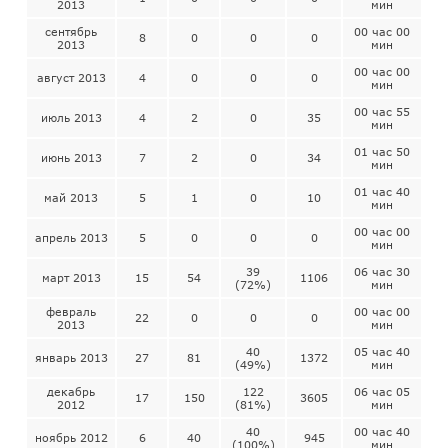
2013
мин
сентябрь
00 час 00
8
0
0
0
2013
мин
00 час 00
август 2013
4
0
0
0
мин
00 час 55
июль 2013
4
2
0
35
мин
01 час 50
июнь 2013
7
2
0
34
мин
01 час 40
май 2013
5
1
0
10
мин
00 час 00
апрель 2013
5
0
0
0
мин
39
06 час 30
март 2013
15
54
1106
(72%)
мин
февраль
00 час 00
22
0
0
0
2013
мин
40
05 час 40
январь 2013
27
81
1372
(49%)
мин
декабрь
122
06 час 05
17
150
3605
2012
(81%)
мин
40
00 час 40
ноябрь 2012
6
40
945
(100%)
мин