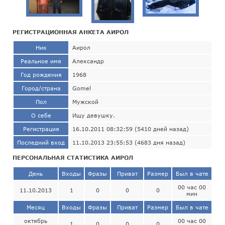
РЕГИСТРАЦИОННАЯ АНКЕТА АИРОЛ
Ник
Аирол
Реальное имя
Александр
Год рождения
1968
Город/страна
Gomel
Пол
Мужской
О себе
Ищу девушку.
Регистрация
16.10.2011 08:32:59 (5410 дней назад)
Последний вход
11.10.2013 23:55:53 (4683 дня назад)
ПЕРСОНАЛЬНАЯ СТАТИСТИКА АИРОЛ
День
Входы
Фразы
Приват
Размер
Был в чате
00 час 00
11.10.2013
1
0
0
0
мин
Месяц
Входы
Фразы
Приват
Размер
Был в чате
октябрь
00 час 00
1
0
0
0