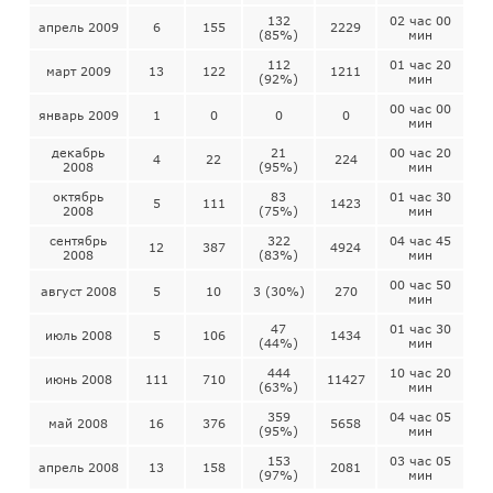
132
02 час 00
апрель 2009
6
155
2229
(85%)
мин
112
01 час 20
март 2009
13
122
1211
(92%)
мин
00 час 00
январь 2009
1
0
0
0
мин
декабрь
21
00 час 20
4
22
224
2008
(95%)
мин
октябрь
83
01 час 30
5
111
1423
2008
(75%)
мин
сентябрь
322
04 час 45
12
387
4924
2008
(83%)
мин
00 час 50
август 2008
5
10
3 (30%)
270
мин
47
01 час 30
июль 2008
5
106
1434
(44%)
мин
444
10 час 20
июнь 2008
111
710
11427
(63%)
мин
359
04 час 05
май 2008
16
376
5658
(95%)
мин
153
03 час 05
апрель 2008
13
158
2081
(97%)
мин