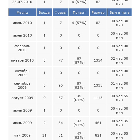
23.07.2010
1
7
4 (57%)
82
мин
Месяц
Входы
Фразы
Приват
Размер
Был в чате
00 час 30
июль 2010
1
7
4 (57%)
82
мин
00 час 00
июнь 2010
1
0
0
0
мин
февраль
00 час 00
1
0
0
0
2010
мин
67
02 час 00
январь 2010
3
77
1354
(87%)
мин
октябрь
00 час 00
1
0
0
0
2009
мин
сентябрь
87
01 час 50
5
95
1335
2009
(92%)
мин
35
00 час 55
август 2009
9
57
1113
(61%)
мин
00 час 00
июль 2009
1
0
0
0
мин
33
00 час 35
июнь 2009
2
34
461
(97%)
мин
47
00 час 55
май 2009
11
51
821
(92%)
мин