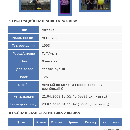
РЕГИСТРАЦИОННАЯ АНКЕТА АЖЗЯКА
Ник
Ажзяка
Реальное имя
Ангелина
Год рождения
1993
Город/страна
Го/\/\ель
Пол
Женский
Цвет волос
светло-русый
Рост
175
О себе
Вечный позитив!!И просто хорошая
девчёнка!!))
Регистрация
21.04.2008 15:55:45 (6683 дня назад)
Последний вход
23.07.2010 01:15:47 (5860 дней назад)
ПЕРСОНАЛЬНАЯ СТАТИСТИКА АЖЗЯКА
День
Входы
Фразы
Приват
Размер
Был в чате
00 час 30