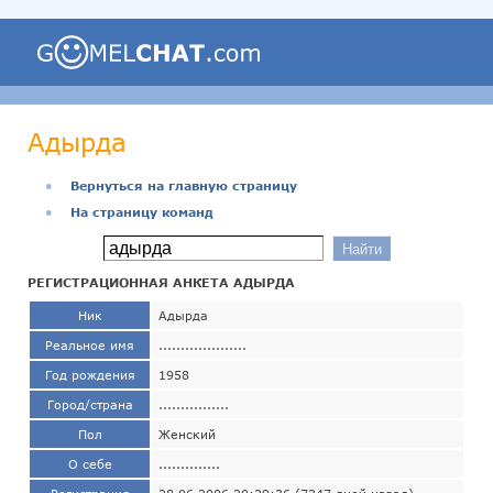
Адырда
●
Вернуться на главную страницу
●
На страницу команд
РЕГИСТРАЦИОННАЯ АНКЕТА АДЫРДА
Ник
Адырда
Реальное имя
....................
Год рождения
1958
Город/страна
................
Пол
Женский
О себе
..............