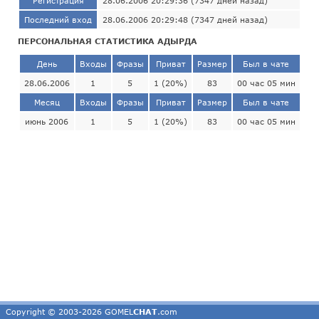
Регистрация
28.06.2006 20:29:36 (7347 дней назад)
Последний вход
28.06.2006 20:29:48 (7347 дней назад)
ПЕРСОНАЛЬНАЯ СТАТИСТИКА АДЫРДА
День
Входы
Фразы
Приват
Размер
Был в чате
28.06.2006
1
5
1 (20%)
83
00 час 05 мин
Месяц
Входы
Фразы
Приват
Размер
Был в чате
июнь 2006
1
5
1 (20%)
83
00 час 05 мин
Copyright © 2003-2026 GOMEL
CHAT
.com