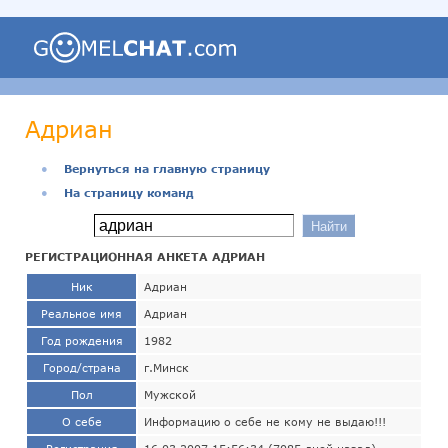
Адриан
●
Вернуться на главную страницу
●
На страницу команд
РЕГИСТРАЦИОННАЯ АНКЕТА АДРИАН
Ник
Адриан
Реальное имя
Адриан
Год рождения
1982
Город/страна
г.Минск
Пол
Мужской
О себе
Информацию о себе не кому не выдаю!!!