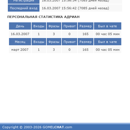
Регистрация
16.03.2007 15:56:34 (7085 дней назад)
Последний вход
16.03.2007 15:56:42 (7085 дней назад)
ПЕРСОНАЛЬНАЯ СТАТИСТИКА АДРИАН
День
Входы
Фразы
Приват
Размер
Был в чате
16.03.2007
1
3
0
165
00 час 05 мин
Месяц
Входы
Фразы
Приват
Размер
Был в чате
март 2007
1
3
0
165
00 час 05 мин
Copyright © 2003-2026 GOMEL
CHAT
.com