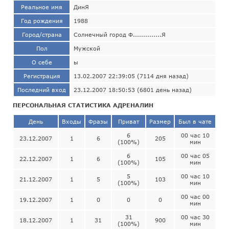
Реальное имя
ДинЯ
Год рождения
1988
Город/страна
Солнечный город Ф..............Я
Пол
Мужской
О себе
ы
Регистрация
13.02.2007 22:39:05 (7114 дня назад)
Последний вход
23.12.2007 18:50:53 (6801 день назад)
ПЕРСОНАЛЬНАЯ СТАТИСТИКА АДРЕНАЛИН
День
Входы
Фразы
Приват
Размер
Был в чате
6
00 час 10
23.12.2007
1
6
205
(100%)
мин
6
00 час 05
22.12.2007
1
6
105
(100%)
мин
5
00 час 10
21.12.2007
1
5
103
(100%)
мин
00 час 00
19.12.2007
1
0
0
0
мин
31
00 час 30
18.12.2007
1
31
900
(100%)
мин