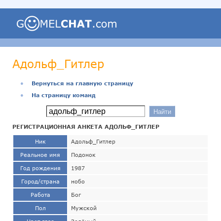
Адольф_Гитлер
●
Вернуться на главную страницу
●
На страницу команд
РЕГИСТРАЦИОННАЯ АНКЕТА АДОЛЬФ_ГИТЛЕР
Ник
Адольф_Гитлер
Реальное имя
Подонок
Год рождения
1987
Город/страна
нобо
Работа
Бог
Пол
Мужской