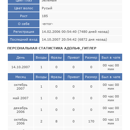
Цвет глаз
Зелёный
Цвет волос
Русый
Рост
185
О себе
-error-
Регистрация
14.02.2006 00:54:40 (7480 дней назад)
Последний вход
14.10.2007 20:54:42 (6872 дня назад)
ПЕРСОНАЛЬНАЯ СТАТИСТИКА АДОЛЬФ_ГИТЛЕР
День
Входы
Фразы
Приват
Размер
Был в чате
00 час 00
14.10.2007
1
0
0
0
мин
Месяц
Входы
Фразы
Приват
Размер
Был в чате
октябрь
00 час 00
1
0
0
0
2007
мин
00 час 00
май 2007
1
0
0
0
мин
декабрь
00 час 00
1
0
0
0
2006
мин
октябрь
00 час 15
2
8
0
170
2006
мин