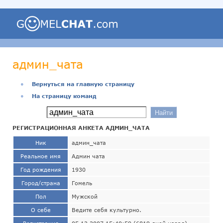
админ_чата
●
Вернуться на главную страницу
●
На страницу команд
РЕГИСТРАЦИОННАЯ АНКЕТА АДМИН_ЧАТА
Ник
админ_чата
Реальное имя
Админ чата
Год рождения
1930
Город/страна
Гомель
Пол
Мужской
О себе
Ведите себя культурно.