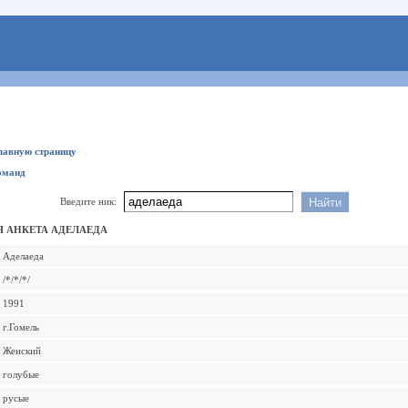
главную страницу
оманд
Введите ник:
 АНКЕТА АДЕЛАЕДА
Аделаеда
/*/*/*/
1991
г.Гомель
Женский
голубые
русые