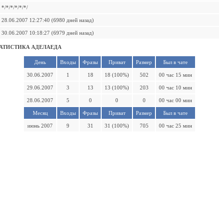
*/*/*/*/*/*/
28.06.2007 12:27:40 (6980 дней назад)
30.06.2007 10:18:27 (6979 дней назад)
АТИСТИКА АДЕЛАЕДА
День
Входы
Фразы
Приват
Размер
Был в чате
30.06.2007
1
18
18 (100%)
502
00 час 15 мин
29.06.2007
3
13
13 (100%)
203
00 час 10 мин
28.06.2007
5
0
0
0
00 час 00 мин
Месяц
Входы
Фразы
Приват
Размер
Был в чате
июнь 2007
9
31
31 (100%)
705
00 час 25 мин