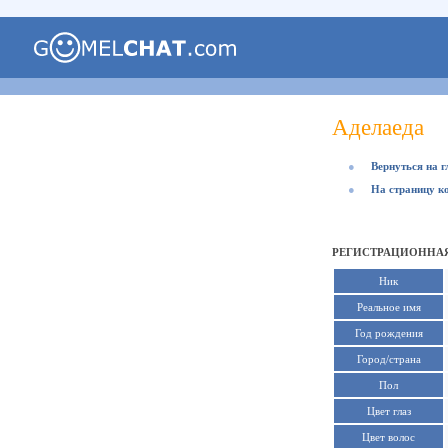
Аделаеда
●
Вернуться на 
●
На страницу к
РЕГИСТРАЦИОННАЯ
Ник
Реальное имя
Год рождения
Город/страна
Пол
Цвет глаз
Цвет волос