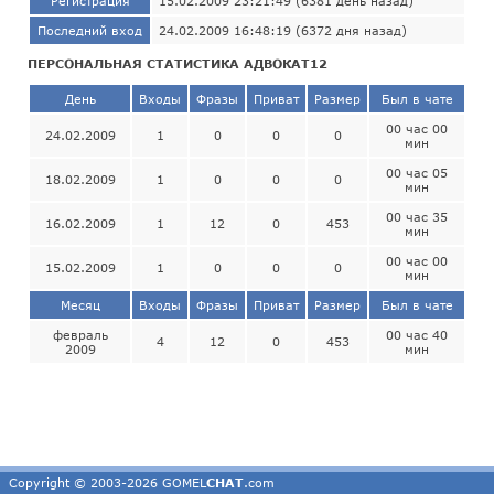
Регистрация
15.02.2009 23:21:49 (6381 день назад)
Последний вход
24.02.2009 16:48:19 (6372 дня назад)
ПЕРСОНАЛЬНАЯ СТАТИСТИКА АДВОКАТ12
День
Входы
Фразы
Приват
Размер
Был в чате
00 час 00
24.02.2009
1
0
0
0
мин
00 час 05
18.02.2009
1
0
0
0
мин
00 час 35
16.02.2009
1
12
0
453
мин
00 час 00
15.02.2009
1
0
0
0
мин
Месяц
Входы
Фразы
Приват
Размер
Был в чате
февраль
00 час 40
4
12
0
453
2009
мин
Copyright © 2003-2026 GOMEL
CHAT
.com