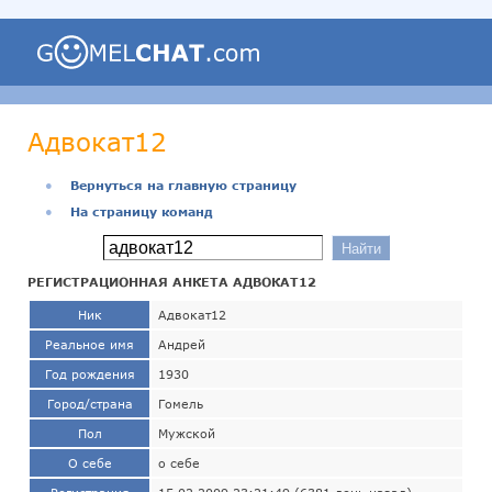
Адвокат12
●
Вернуться на главную страницу
●
На страницу команд
РЕГИСТРАЦИОННАЯ АНКЕТА АДВОКАТ12
Ник
Адвокат12
Реальное имя
Андрей
Год рождения
1930
Город/страна
Гомель
Пол
Мужской
О себе
о себе